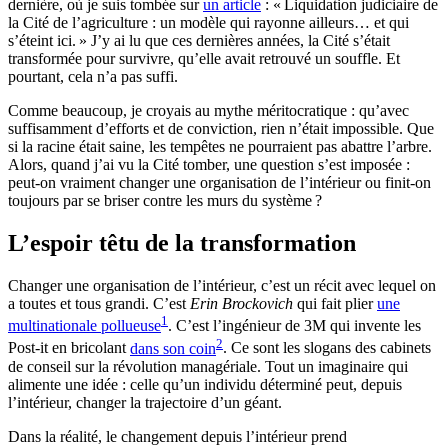
dernière, où je suis tombée sur
un article
: « Liquidation judiciaire de
la Cité de l’agriculture : un modèle qui rayonne ailleurs… et qui
s’éteint ici
. » J’y ai lu que ces dernières années, la Cité s’était
transformée pour survivre, qu’elle avait retrouvé un souffle. Et
pourtant, cela n’a pas suffi.
Comme beaucoup, je croyais au mythe méritocratique : qu’avec
suffisamment d’efforts et de conviction, rien n’était impossible. Que
si la racine était saine, les tempêtes ne pourraient pas abattre l’arbre.
Alors, quand j’ai vu la Cité tomber, une question s’est imposée :
peut-on vraiment changer une organisation de l’intérieur ou finit-on
toujours par se briser contre les murs du système ?
L’espoir têtu de la transformation
Changer une organisation de l’intérieur, c’est un récit avec lequel on
a toutes et tous grandi. C’est
Erin Brockovich
qui fait plier
une
1
multinationale pollueuse
. C’est l’ingénieur de 3M qui invente les
2
Post-it en bricolant
dans son coin
. Ce sont les slogans des cabinets
de conseil sur la révolution managériale. Tout un imaginaire qui
alimente une idée : celle qu’un individu déterminé peut, depuis
l’intérieur, changer la trajectoire d’un géant.
Dans la réalité, le changement depuis l’intérieur prend