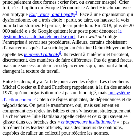
principalement deux formes : crier fort, ou avancer masqué. Crier
fort, c’est l’option qu’évoque l’économiste Albert Hirschman avec
3
son triptyque
Exit, Voice, and Loyalty
. Face à une organisation qui
dysfonctionne, on a trois choix : partir, se taire, ou hausser la voix
pour la transformer. Et parfois, le cri porte loin. En 2018, plus de 20
000 salarié·e·s de Google quittent leur poste pour dénoncer
la
gestion des cas de harcèlement sexuel
. Leur
walkout
oblige
l’entreprise à revoir ses procédures. Ailleurs, certains choisissent
d’avancer masqués. La sociologue américaine Debra Meyerson les
4
appelle les
tempered radicals
. Ils restent à l’intérieur et bricolent,
discrètement, des manières de faire différentes. Pas de grand fracas,
mais une succession de micro-déplacements qui, mis bout à bout,
changent la texture du travail.
Entre les deux, il y a l’art de jouer avec les règles. Les chercheurs
Michel Crozier et Erhard Friedberg rappelaient, à la fin des années
1970, qu’une organisation n’est pas un bloc figé, mais
un système
5
d’action concret
: plein de règles implicites, de dépendances et de
négociations. On peut le transformer, oui, mais seulement en
comprenant ces règles invisibles et en s’y insérant stratégiquement.
La chercheuse Julie Battilana appelle celles et ceux qui savent se
glisser dans ces brèches des «
entrepreneurs institutionnels
»
: pas
forcément des leaders officiels, mais des faiseurs de coalitions,
capables de rallier un collectif pour réécrire les normes.