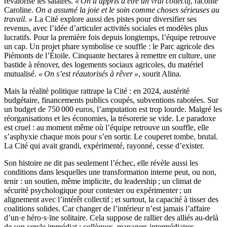
revalorise les salaires.
« On a appris à être un vrai collectif
, raconte
Caroline.
On a assumé la joie et le soin comme choses sérieuses au
travail. »
La Cité explore aussi des pistes pour diversifier ses
revenus, avec l’idée d’articuler activités sociales et modèles plus
lucratifs. Pour la première fois depuis longtemps, l’équipe retrouve
un cap. Un projet phare symbolise ce souffle : le Parc agricole des
Piémonts de l’Étoile. Cinquante hectares à remettre en culture, une
bastide à rénover, des logements sociaux agricoles, du matériel
mutualisé.
« On s’est réautorisés à rêver »
, sourit Alina.
Mais la réalité politique rattrape la Cité : en 2024, austérité
budgétaire, financements publics coupés, subventions rabotées. Sur
un budget de 750 000 euros, l’amputation est trop lourde. Malgré les
réorganisations et les économies, la trésorerie se vide. Le paradoxe
est cruel : au moment même où l’équipe retrouve un souffle, elle
s’asphyxie chaque mois pour s’en sortir. Le couperet tombe, brutal.
La Cité qui avait grandi, expérimenté, rayonné, cesse d’exister.
Son histoire ne dit pas seulement l’échec, elle révèle aussi les
conditions dans lesquelles une transformation interne peut, ou non,
tenir : un soutien, même implicite, du leadership ; un climat de
sécurité psychologique pour contester ou expérimenter ; un
alignement avec l’intérêt collectif ; et surtout, la capacité à tisser des
coalitions solides. Car changer de l’intérieur n’est jamais l’affaire
d’un·e héro·s·ïne solitaire. Cela suppose de rallier des alliés au-delà
de son cercle immédiat : collègues, managers intermédiaires,