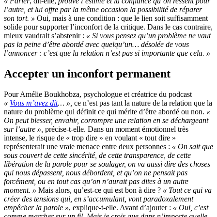
« Parler
, dit-elle,
prouve l’estime et la confiance qu’on ressent pour
l’autre, et lui offre par la même occasion la possibilité de réparer
son tort. »
Oui, mais à une condition : que le lien soit suffisamment
solide pour supporter l’inconfort de la critique. Dans le cas contraire,
mieux vaudrait s’abstenir :
« Si vous pensez qu’un problème ne vaut
pas la peine d’être abordé avec quelqu’un… désolée de vous
l’annoncer : c’est que la relation n’est pas si importante que cela. »
Accepter un inconfort permanent
Pour Amélie Boukhobza, psychologue et créatrice du podcast
«
Vous m’avez dit
… »,
ce n’est pas tant la nature de la relation que la
nature du problème qui définit ce qui mérite d’être abordé ou non.
«
On peut blesser, envahir, corrompre une relation en se déchargeant
sur l’autre »,
précise-t-elle. Dans un moment émotionnel très
intense, le risque de « trop dire » en voulant « tout dire »
représenterait une vraie menace entre deux personnes :
« On sait que
sous couvert de cette sincérité, de cette transparence, de cette
libération de la parole pour se soulager, on va aussi dire des choses
qui nous dépassent, nous débordent, et qu’on ne pensait pas
forcément, ou en tout cas qu’on n’aurait pas dites à un autre
moment. »
Mais alors, qu’est-ce qui est bon à dire ?
« Tout ce qui va
créer des tensions qui, en s’accumulant, vont paradoxalement
empêcher la parole »
, explique-t-elle. Avant d’ajouter :
« Oui, c’est
comme marcher sur un fil. Mais je crois que dans n’importe quelle