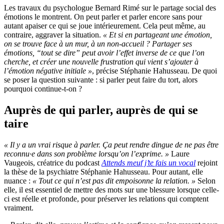
Les travaux du psychologue Bernard Rimé sur le partage social des
émotions le montrent. On peut parler et parler encore sans pour
autant apaiser ce qui se joue intérieurement. Cela peut même, au
contraire, aggraver la situation.
« Et si en partageant une émotion,
on se trouve face à un mur, à un non-accueil ? Partager ses
émotions, “tout se dire” peut avoir l’effet inverse de ce que l’on
cherche, et créer une nouvelle frustration qui vient s’ajouter à
l’émotion négative initiale »
, précise Stéphanie Hahusseau. De quoi
se poser la question suivante : si parler peut faire du tort, alors
pourquoi continue-t-on ?
Auprès de qui parler, auprès de qui se
taire
« Il y a un vrai risque à parler. Ça peut rendre dingue de ne pas être
reconnu·e dans son problème lorsqu’on l’exprime. »
Laure
Vaugeois, créatrice du podcast
Attends meuf j’te fais un vocal
rejoint
la thèse de la psychiatre Stéphanie Hahusseau. Pour autant, elle
nuance :
« Tout ce qui n’est pas dit empoisonne la relation. »
Selon
elle, il est essentiel de mettre des mots sur une blessure lorsque celle-
ci est réelle et profonde, pour préserver les relations qui comptent
vraiment.