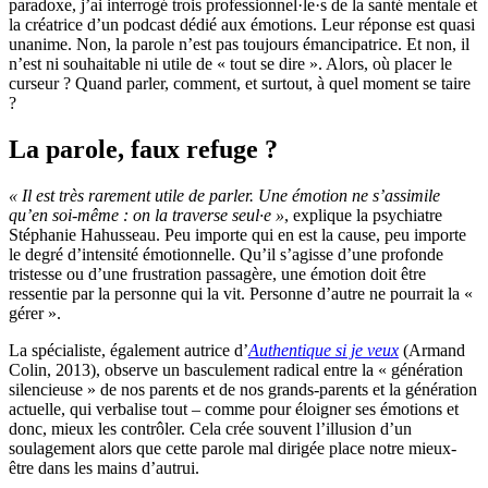
paradoxe, j’ai interrogé trois professionnel·le·s de la santé mentale et
la créatrice d’un podcast dédié aux émotions. Leur réponse est quasi
unanime. Non, la parole n’est pas toujours émancipatrice. Et non, il
n’est ni souhaitable ni utile de « tout se dire ». Alors, où placer le
curseur ? Quand parler, comment, et surtout, à quel moment se taire
?
La parole, faux refuge ?
« Il est très rarement utile de parler. Une émotion ne s’assimile
qu’en soi-même : on la traverse seul·e »
, explique la psychiatre
Stéphanie Hahusseau. Peu importe qui en est la cause, peu importe
le degré d’intensité émotionnelle. Qu’il s’agisse d’une profonde
tristesse ou d’une frustration passagère, une émotion doit être
ressentie par la personne qui la vit. Personne d’autre ne pourrait la «
gérer ».
La spécialiste, également autrice d’
Authentique si je veux
(Armand
Colin, 2013), observe un basculement radical entre la « génération
silencieuse » de nos parents et de nos grands-parents et la génération
actuelle, qui verbalise tout – comme pour éloigner ses émotions et
donc, mieux les contrôler. Cela crée souvent l’illusion d’un
soulagement alors que cette parole mal dirigée place notre mieux-
être dans les mains d’autrui.