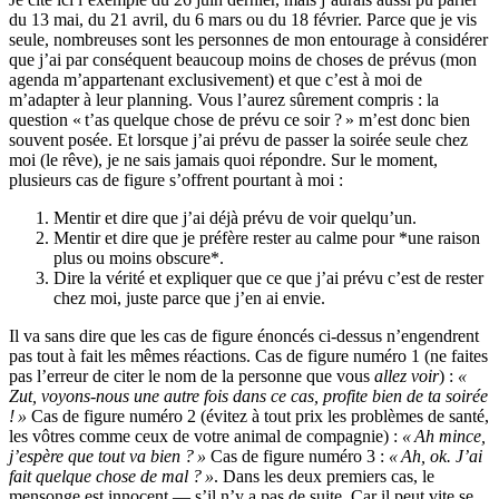
du 13 mai, du 21 avril, du 6 mars ou du 18 février. Parce que je vis
seule, nombreuses sont les personnes de mon entourage à considérer
que j’ai par conséquent beaucoup moins de choses de prévus (mon
agenda m’appartenant exclusivement) et que c’est à moi de
m’adapter à leur planning. Vous l’aurez sûrement compris : la
question « t’as quelque chose de prévu ce soir ? » m’est donc bien
souvent posée. Et lorsque j’ai prévu de passer la soirée seule chez
moi (le rêve), je ne sais jamais quoi répondre. Sur le moment,
plusieurs cas de figure s’offrent pourtant à moi :
Mentir et dire que j’ai déjà prévu de voir quelqu’un.
Mentir et dire que je préfère rester au calme pour *une raison
plus ou moins obscure*.
Dire la vérité et expliquer que ce que j’ai prévu c’est de rester
chez moi, juste parce que j’en ai envie.
Il va sans dire que les cas de figure énoncés ci-dessus n’engendrent
pas tout à fait les mêmes réactions. Cas de figure numéro 1 (ne faites
pas l’erreur de citer le nom de la personne que vous
allez voir
) :
«
Zut, voyons-nous une autre fois dans ce cas, profite bien de ta soirée
! »
Cas de figure numéro 2 (évitez à tout prix les problèmes de santé,
les vôtres comme ceux de votre animal de compagnie) :
« Ah mince,
j’espère que tout va bien ? »
Cas de figure numéro 3 :
« Ah, ok. J’ai
fait quelque chose de mal ? »
. Dans les deux premiers cas, le
mensonge est innocent — s’il n’y a pas de suite. Car il peut vite se