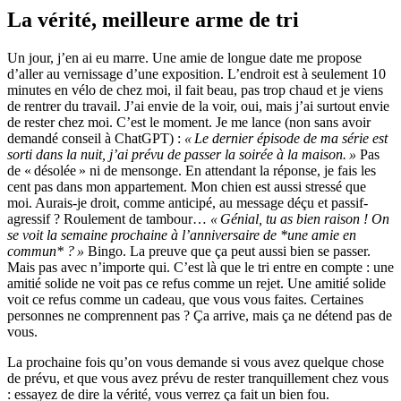
La vérité, meilleure arme de tri
Un jour, j’en ai eu marre. Une amie de longue date me propose
d’aller au vernissage d’une exposition. L’endroit est à seulement 10
minutes en vélo de chez moi, il fait beau, pas trop chaud et je viens
de rentrer du travail. J’ai envie de la voir, oui, mais j’ai surtout envie
de rester chez moi. C’est le moment. Je me lance (non sans avoir
demandé conseil à ChatGPT) :
« Le dernier épisode de ma série est
sorti dans la nuit, j’ai prévu de passer la soirée à la maison. »
Pas
de « désolée » ni de mensonge. En attendant la réponse, je fais les
cent pas dans mon appartement. Mon chien est aussi stressé que
moi. Aurais-je droit, comme anticipé, au message déçu et passif-
agressif ? Roulement de tambour…
« Génial, tu as bien raison ! On
se voit la semaine prochaine à l’anniversaire de *une amie en
commun* ? »
Bingo. La preuve que ça peut aussi bien se passer.
Mais pas avec n’importe qui. C’est là que le tri entre en compte : une
amitié solide ne voit pas ce refus comme un rejet. Une amitié solide
voit ce refus comme un cadeau, que vous vous faites. Certaines
personnes ne comprennent pas ? Ça arrive, mais ça ne détend pas de
vous.
La prochaine fois qu’on vous demande si vous avez quelque chose
de prévu, et que vous avez prévu de rester tranquillement chez vous
: essayez de dire la vérité, vous verrez ça fait un bien fou.