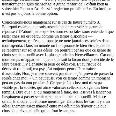
transformer en gros mensonge, à grand renfort de « c’était bien ta
soirée hier ? » ou « t’as réussi à régler ton problème ? ». En bref, ce
n’est pas toujours la bonne option.
Concentrons-nous maintenant sur le cas de figure numéro 3.
Pourquoi est-ce que je suis susceptible de recevoir ce genre de
réponse ? D’abord parce que les normes sociales sous-entendent que
rester chez soi est perçu comme un temps disponible —
techniquement, ça l’est, puisque je ne note jamais ces soirées dans
mon agenda. Dans un monde où l’on pronne le bien-être, le fait de
se recentrer sur soi et ses désirs, on pourrait penser que ce genre de
choix serait accueilli avec la plus grande des bienveillances. Car oui,
mon temps m’appartient, quelle que soit la façon dont je décide de le
faire passer. Il y a ensuite la peur de décevoir. Et au risque de
décevoir (oui, oui) ma psy, j’ai toujours peur d’être traitée
d’associale. Non, je n’ose souvent pas dire : « j’ai prévu de passer la
soirée chez moi. » On peut aussi voir ce temps comme un moment
peu ou pas du tout productif. Ce que je fais chez moi n’est pas
visible par la société, qui aime valoriser celleux aux agendas bien
remplis. Dire que j’ai du rangement à faire, des lessives à lancer ou
l’aspirateur à passer serait certainement mieux accueilli. Mais ce
serait, là encore, un énorme mensonge. Dans tous les cas, il y a un
désalignement assez marqué entre ma définition d’avoir quelque
chose de prévu, et celle qu’en font les autres.