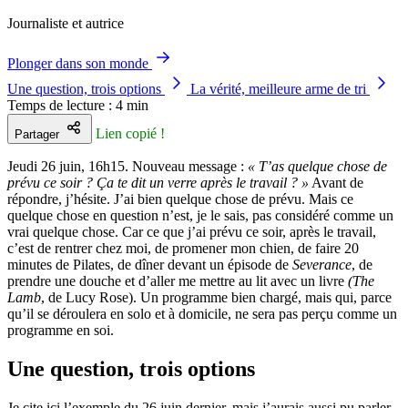
Journaliste et autrice
Plonger dans son monde
Une question, trois options
La vérité, meilleure arme de tri
Temps de lecture : 4 min
Lien copié !
Partager
Jeudi 26 juin, 16h15. Nouveau message :
« T’as quelque chose de
prévu ce soir ? Ça te dit un verre après le travail ? »
Avant de
répondre, j’hésite. J’ai bien quelque chose de prévu. Mais ce
quelque chose en question n’est, je le sais, pas considéré comme un
vrai quelque chose. Car ce que j’ai prévu ce soir, après le travail,
c’est de rentrer chez moi, de promener mon chien, de faire 20
minutes de Pilates, de dîner devant un épisode de
Severance
, de
prendre une douche et d’aller me mettre au lit avec un livre
(The
Lamb
, de Lucy Rose). Un programme bien chargé, mais qui, parce
qu’il se déroulera en solo et à domicile, ne sera pas perçu comme un
programme en soi.
Une question, trois options
Je cite ici l’exemple du 26 juin dernier, mais j’aurais aussi pu parler