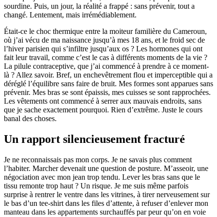
sourdine. Puis, un jour, la réalité a frappé : sans prévenir, tout a
changé. Lentement, mais irrémédiablement.
Était-ce le choc thermique entre la moiteur familière du Cameroun,
où j’ai vécu de ma naissance jusqu’à mes 18 ans, et le froid sec de
l’hiver parisien qui s’infiltre jusqu’aux os ? Les hormones qui ont
fait leur travail, comme c’est le cas à différents moments de la vie ?
La pilule contraceptive, que j’ai commencé à prendre à ce moment-
là ? Allez savoir. Bref, un enchevêtrement flou et imperceptible qui a
déréglé l’équilibre sans faire de bruit. Mes formes sont apparues sans
prévenir. Mes bras se sont épaissis, mes cuisses se sont rapprochées.
Les vêtements ont commencé à serrer aux mauvais endroits, sans
que je sache exactement pourquoi. Rien d’extrême. Juste le cours
banal des choses.
Un rapport silencieusement fracturé
Je ne reconnaissais pas mon corps. Je ne savais plus comment
l’habiter. Marcher devenait une question de posture. M’asseoir, une
négociation avec mon jean trop tendu. Lever les bras sans que le
tissu remonte trop haut ? Un risque. Je me suis même parfois
surprise à rentrer le ventre dans les vitrines, à tirer nerveusement sur
le bas d’un tee-shirt dans les files d’attente, à refuser d’enlever mon
manteau dans les appartements surchauffés par peur qu’on en voie