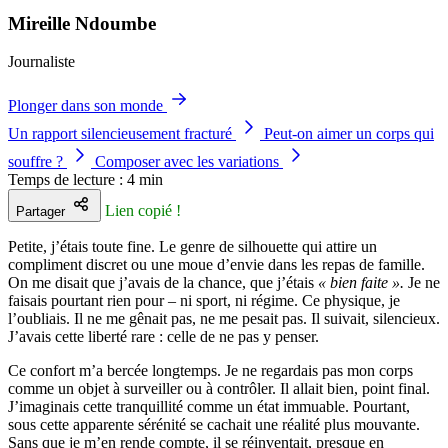
Mireille Ndoumbe
Journaliste
Plonger dans son monde
Un rapport silencieusement fracturé
Peut-on aimer un corps qui
souffre ?
Composer avec les variations
Temps de lecture : 4 min
Lien copié !
Partager
Petite, j’étais toute fine. Le genre de silhouette qui attire un
compliment discret ou une moue d’envie dans les repas de famille.
On me disait que j’avais de la chance, que j’étais
« bien faite ».
Je ne
faisais pourtant rien pour
–
ni sport, ni régime. Ce physique, je
l’oubliais. Il ne me gênait pas, ne me pesait pas. Il suivait, silencieux.
J’avais cette liberté rare : celle de ne pas y penser.
Ce confort m’a bercée longtemps. Je ne regardais pas mon corps
comme un objet à surveiller ou à contrôler. Il allait bien, point final.
J’imaginais cette tranquillité comme un état immuable. Pourtant,
sous cette apparente sérénité se cachait une réalité plus mouvante.
Sans que je m’en rende compte, il se réinventait, presque en