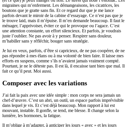
(et ce que) je peux manger ou non. Le stress qui noue l’estomac. Les
migraines qui m’enferment. Les démangeaisons, les cicatrices, les
boutons que je gratte sans fin. Et ce regard dur que je me lance
parfois devant le miroir de la cabine d’essayage. Ce n’est pas que je
le trouve laid, mais il m’épuise. Il m’en demande beaucoup. Il faut le
ménager, l’apprivoiser, éviter ce qui le provoque ou l’agace. C’est
une attention constante, un effort silencieux. Et parfois, je voudrais
juste l’oublier. Ne pas avoir à y penser. Respirer sans douleur,
m’habiller sans y réfléchir, bouger sans stratégie.
Je lui en veux, parfois, d’être si capricieux, de ne pas coopérer, de ne
pas répondre à mes élans ou à ma volonté de bien faire. Il laisse mes
efforts en suspens, comme s’ils n’avaient jamais vraiment compté.
Pourtant, je ne le déteste pas. Il est là, il encaisse tant bien que mal. Il
fait ce qu’il peut. Moi aussi.
Composer avec les variations
J’ai fait la paix avec une idée simple : mon corps ne sera jamais un
chef-d’œuvre. C’est un abri, un outil, un espace parfois imprévisible
dans lequel je vis. Et c’est déjà beaucoup. Mon rapport à lui est
mouvant, instable. Il gonfle, se tend, me blesse. Il change selon la
lumière, les hormones, la fatigue.
Il m’oblige à m’adapter, à anticiper les jours « avec » et les jours