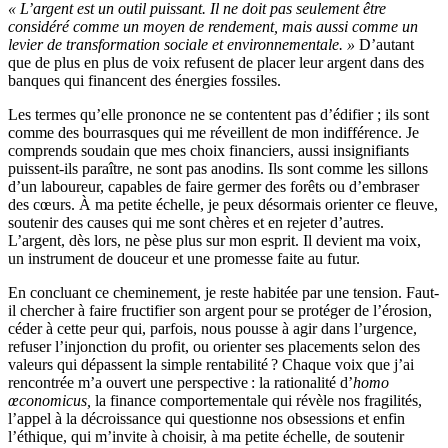
« L’argent est un outil puissant. Il ne doit pas seulement être
considéré comme un moyen de rendement, mais aussi comme un
levier de transformation sociale et environnementale. »
D’autant
que de plus en plus de voix refusent de placer leur argent dans des
banques qui financent des énergies fossiles.
Les termes qu’elle prononce ne se contentent pas d’édifier ; ils sont
comme des bourrasques qui me réveillent de mon indifférence. Je
comprends soudain que mes choix financiers, aussi insignifiants
puissent-ils paraître, ne sont pas anodins. Ils sont comme les sillons
d’un laboureur, capables de faire germer des forêts ou d’embraser
des cœurs. À ma petite échelle, je peux désormais orienter ce fleuve,
soutenir des causes qui me sont chères et en rejeter d’autres.
L’argent, dès lors, ne pèse plus sur mon esprit. Il devient ma voix,
un instrument de douceur et une promesse faite au futur.
En concluant ce cheminement, je reste habitée par une tension. Faut-
il chercher à faire fructifier son argent pour se protéger de l’érosion,
céder à cette peur qui, parfois, nous pousse à agir dans l’urgence,
refuser l’injonction du profit, ou orienter ses placements selon des
valeurs qui dépassent la simple rentabilité ? Chaque voix que j’ai
rencontrée m’a ouvert une perspective : la rationalité d’
homo
œ
conomicus,
la finance comportementale qui révèle nos fragilités,
l’appel à la décroissance qui questionne nos obsessions et enfin
l’éthique, qui m’invite à choisir, à ma petite échelle, de soutenir