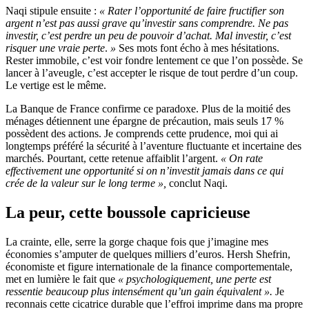
Naqi stipule ensuite :
« Rater l’opportunité de faire fructifier son
argent n’est pas aussi grave qu’investir sans comprendre. Ne pas
investir, c’est perdre un peu de pouvoir d’achat. Mal investir, c’est
risquer une vraie perte
.
»
Ses mots font écho à mes hésitations.
Rester immobile, c’est voir fondre lentement ce que l’on possède. Se
lancer à l’aveugle, c’est accepter le risque de tout perdre d’un coup.
Le vertige est le même.
La Banque de France confirme ce paradoxe. Plus de la moitié des
ménages détiennent une épargne de précaution, mais seuls 17 %
possèdent des actions. Je comprends cette prudence, moi qui ai
longtemps préféré la sécurité à l’aventure fluctuante et incertaine des
marchés. Pourtant, cette retenue affaiblit l’argent.
« On rate
effectivement une opportunité si on n’investit jamais dans ce qui
crée de la valeur sur le long terme »,
conclut Naqi.
La peur, cette boussole capricieuse
La crainte, elle, serre la gorge chaque fois que j’imagine mes
économies s’amputer de quelques milliers d’euros. Hersh Shefrin,
économiste et figure internationale de la finance comportementale,
met en lumière le fait que
« psychologiquement, une perte est
ressentie beaucoup plus intensément qu’un gain équivalent ».
Je
reconnais cette cicatrice durable que l’effroi imprime dans ma propre