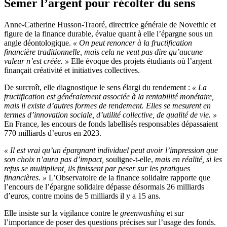
Semer l’argent pour récolter du sens
Anne-Catherine Husson-Traoré, directrice générale de Novethic et
figure de la finance durable, évalue quant à elle l’épargne sous un
angle déontologique.
« On peut renoncer à la fructification
financière traditionnelle, mais cela ne veut pas dire qu’aucune
valeur n’est créée. »
Elle évoque des projets étudiants où l’argent
finançait créativité et initiatives collectives.
De surcroît, elle diagnostique le sens élargi du rendement :
« La
fructification est généralement associée à la rentabilité monétaire,
mais il existe d’autres formes de rendement. Elles se mesurent en
termes d’innovation sociale, d’utilité collective, de qualité de vie. »
En France, les encours de fonds labellisés responsables dépassaient
770 milliards d’euros en 2023.
« Il est vrai qu’un épargnant individuel peut avoir l’impression que
son choix n’aura pas d’impact,
souligne-t-elle,
mais en réalité, si les
refus se multiplient, ils finissent par peser sur les pratiques
financières. »
L’Observatoire de la finance solidaire rapporte que
l’encours de l’épargne solidaire dépasse désormais 26 milliards
d’euros, contre moins de 5 milliards il y a 15 ans.
Elle insiste sur la vigilance contre le
greenwashing
et sur
l’importance de poser des questions précises sur l’usage des fonds.