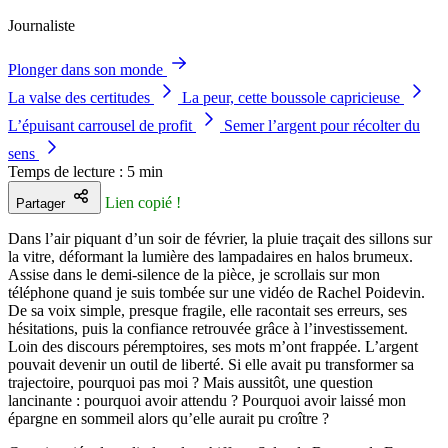
Journaliste
Plonger dans son monde
La valse des certitudes
La peur, cette boussole capricieuse
L’épuisant carrousel de profit
Semer l’argent pour récolter du
sens
Temps de lecture : 5 min
Lien copié !
Partager
Dans l’air piquant d’un soir de février, la pluie traçait des sillons sur
la vitre, déformant la lumière des lampadaires en halos brumeux.
Assise dans le demi-silence de la pièce, je scrollais sur mon
téléphone quand je suis tombée sur une vidéo de Rachel Poidevin.
De sa voix simple, presque fragile, elle racontait ses erreurs, ses
hésitations, puis la confiance retrouvée grâce à l’investissement.
Loin des discours péremptoires, ses mots m’ont frappée. L’argent
pouvait devenir un outil de liberté. Si elle avait pu transformer sa
trajectoire, pourquoi pas moi ? Mais aussitôt, une question
lancinante : pourquoi avoir attendu ? Pourquoi avoir laissé mon
épargne en sommeil alors qu’elle aurait pu croître ?