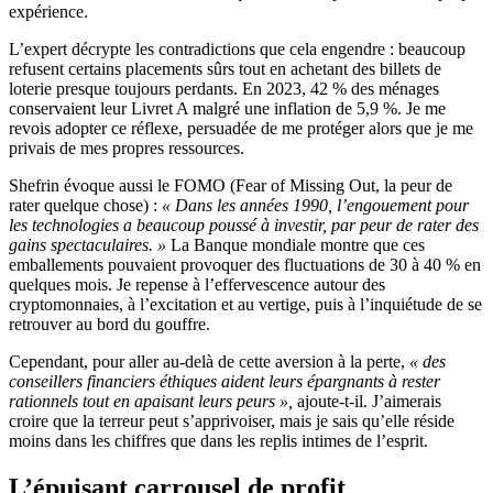
expérience.
L’expert décrypte les contradictions que cela engendre : beaucoup
refusent certains placements sûrs tout en achetant des billets de
loterie presque toujours perdants. En 2023, 42 % des ménages
conservaient leur Livret A malgré une inflation de 5,9 %. Je me
revois adopter ce réflexe, persuadée de me protéger alors que je me
privais de mes propres ressources.
Shefrin évoque aussi le FOMO (Fear of Missing Out, la peur de
rater quelque chose) :
« Dans les années 1990, l’engouement pour
les technologies a beaucoup poussé à investir, par peur de rater des
gains spectaculaires. »
La Banque mondiale montre que ces
emballements pouvaient provoquer des fluctuations de 30 à 40 % en
quelques mois. Je repense à l’effervescence autour des
cryptomonnaies, à l’excitation et au vertige, puis à l’inquiétude de se
retrouver au bord du gouffre.
Cependant, pour aller au-delà de cette aversion à la perte,
« des
conseillers financiers éthiques aident leurs épargnants à rester
rationnels tout en apaisant leurs peurs »,
ajoute-t-il. J’aimerais
croire que la terreur peut s’apprivoiser, mais je sais qu’elle réside
moins dans les chiffres que dans les replis intimes de l’esprit.
L’épuisant carrousel de profit