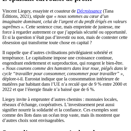
Vincent Liegey, essayiste et coauteur de
Décroissance
(Tana
Éditions, 2021), stipule que
« nous sommes au cœur d’un
imaginaire dominant, celui de l’argent et du profit érigés en valeurs
suprêmes ».
Cette sentence crue, mais empreinte de justesse, me
force à regarder autrement ce que j’appelais sécurité ou opportunité.
Et si la question n’était pas d’investir ou non, mais de contester cette
obsession qui transforme toute chose en capital ?
Il rappelle que d’autres civilisations privilégiaient sobriété et
tempérance. Le capitalisme impose une croissance continue,
engendrant endettement et surproduction, qui rongent le bien-être.
« Nous courons comme des hamsters dans leur roue, piégés dans le
cycle “travailler pour consommer, consommer pour travailler” »,
déplore-t-il. Eurostat indique que la consommation intérieure de
matières par habitant dans l’UE n’a reculé que de 9 % entre 2000 et
2022 et que l’énergie finale n’a baissé que de 6 %.
Liegey invite à emprunter d’autres chemins : monnaies locales,
réseaux d’échange, coopératives. L’investissement peut aussi
signifier nourrir la solidarité et la confiance. Ces exemples sont
comme des îlots dans un océan trop vaste, mais ils montrent que
d’autres choix sont envisageables.