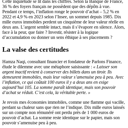
Cette inquiétude se lit dans les chiffres. Selon la Banque de France,
36 % des foyers français ne possèdent que des dépôts à vue.
Pendant ce temps, l’inflation ronge le pouvoir d’achat – 5,2 % en
2022 et 4,9 % en 2023 selon l’Insee, un sommet depuis 1985. Dix
mille euros immobiles perdent un cinquième de leur valeur réelle en
deux ans. L’argent semble intact, mais il s’évapore en silence. Alors,
face à la peur, que faire ? Investir, résister à la logique
d’accumulation ou donner un sens éthique à ses placements ?
La valse des certitudes
Hamza Naqi, consultant financier et fondateur de Parlons Finance,
élude le dilemme avec une métaphore saisissante :
« Laisser son
argent inactif revient à conserver des billets dans un tiroir. Ils
demeurent immobiles, mais leur valeur s’amenuise peu à peu. Avec
l’inflation, ce qui coûtait 100 euros il y a deux ans en exige
aujourd’hui 105. La somme paraît identique, mais son pouvoir
d’achat se réduit. C’est cela, la véritable perte. »
Je revois mes économies immobiles, comme une flamme qui vacille,
perdant sa chaleur sans que rien ne l’indique. Dix mille euros laissés
sur un compte non rémunéré ont perdu près de 1 000 euros de
pouvoir d’achat. La somme reste identique sur le papier, mais son
pouvoir s’amenuise peu à peu.