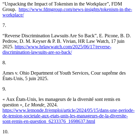
“
Unpacking the Impact of Tokenism in the Workplace”, FDM
Group.
https://www.fdmgroup.com/news-insights/tokenism-in-the-
workplace/
7.
“Reverse Discrimination Lawsuits Are So Back”, E. Picone, B. D.
Pedrow, D. M. Keyser & P. B. Vivian, HR Law Watch, 17 juin
2025.
https://www.hrlawwatch.com/2025/06/17/reverse-
discrimination-lawsuits-are-so-back/
8.
Ames v. Ohio Department of Youth Services, Cour suprême des
États-Unis, 5 juin 2025.
9.
«
Aux États-Unis, les manageurs de la diversité sont remis en
question »
,
Le Monde,
2024.
https://www.lemonde.fr/emploi/article/2024/05/15/dans-une-periode-
de-tension-societale-aux-etats-unis-les-manageurs-de-la-diversite-
sont-remis-en-question_6233376_1698637.html
10.