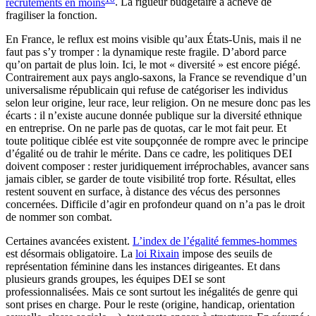
recrutements en moins
. La rigueur budgétaire a achevé de
fragiliser la fonction.
En France, le reflux est moins visible qu’aux États-Unis, mais il ne
faut pas s’y tromper : la dynamique reste fragile. D’abord parce
qu’on partait de plus loin. Ici, le mot « diversité » est encore piégé.
Contrairement aux pays anglo-saxons, la France se revendique d’un
universalisme républicain qui refuse de catégoriser les individus
selon leur origine, leur race, leur religion. On ne mesure donc pas les
écarts : il n’existe aucune donnée publique sur la diversité ethnique
en entreprise. On ne parle pas de quotas, car le mot fait peur. Et
toute politique ciblée est vite soupçonnée de rompre avec le principe
d’égalité ou de trahir le mérite. Dans ce cadre, les politiques DEI
doivent composer : rester juridiquement irréprochables, avancer sans
jamais cibler, se garder de toute visibilité trop forte. Résultat, elles
restent souvent en surface, à distance des vécus des personnes
concernées. Difficile d’agir en profondeur quand on n’a pas le droit
de nommer son combat.
Certaines avancées existent.
L’index de l’égalité femmes-hommes
est désormais obligatoire. La
loi Rixain
impose des seuils de
représentation féminine dans les instances dirigeantes. Et dans
plusieurs grands groupes, les équipes DEI se sont
professionnalisées. Mais ce sont surtout les inégalités de genre qui
sont prises en charge. Pour le reste (origine, handicap, orientation