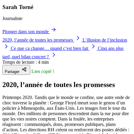
Sarah Torné
Journaliste
Plonger dans son monde
2020, l’année de toutes les promesses
L’illusion de l’inclusion
Ce que ça change… quand c’est bien fait
Cinq ans plus
tard, quel bilan concret ?
Temps de lecture : 4 min
Lien copié !
Partager
2020, l’année de toutes les promesses
Printemps 2020. Tandis que le monde se confine, une autre onde de
choc traverse la planète : George Floyd meurt sous le genou d’un
policier à Minneapolis, aux États-Unis. Les images font le tour du
monde. Des millions de personnes descendent dans la rue pour dire
que les vies noires comptent. Dans la foulée, les entreprises
réagissent : communiqués, dons, promesses publiques, plans
d’action. Les directions RH créent ou renforcent des postes dédiés :