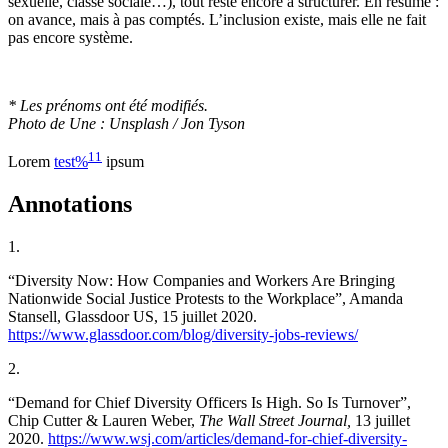
sexuelle, classe sociale…), tout reste encore à structurer. En résumé :
on avance, mais à pas comptés. L’inclusion existe, mais elle ne fait
pas encore système.
* Les prénoms ont été modifiés.
Photo de Une : Unsplash / Jon Tyson
11
Lorem
test%
ipsum
Annotations
1.
“Diversity Now: How Companies and Workers Are Bringing
Nationwide Social Justice Protests to the Workplace”, Amanda
Stansell, Glassdoor US, 15 juillet 2020.
https://www.glassdoor.com/blog/diversity-jobs-reviews/
2.
“Demand for Chief Diversity Officers Is High. So Is Turnover”,
Chip Cutter & Lauren Weber,
The Wall Street Journal,
13 juillet
2020.
https://www.wsj.com/articles/demand-for-chief-diversity-