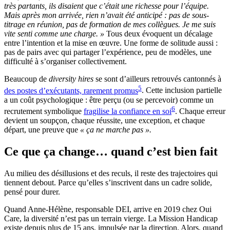
très partants, ils disaient que c’était une richesse pour l’équipe.
Mais après mon arrivée, rien n’avait été anticipé : pas de sous-
titrage en réunion, pas de formation de mes collègues. Je me suis
vite senti comme une charge. »
Tous deux évoquent un décalage
entre l’intention et la mise en œuvre. Une forme de solitude aussi :
pas de pairs avec qui partager l’expérience, peu de modèles, une
difficulté à s’organiser collectivement.
Beaucoup de
diversity hires
se sont d’ailleurs retrouvés cantonnés à
5
des postes d’exécutants, rarement promus
. Cette inclusion partielle
a un coût psychologique : être perçu (ou se percevoir) comme un
6
recrutement symbolique
fragilise la confiance en soi
. Chaque erreur
devient un soupçon, chaque réussite, une exception, et chaque
départ, une preuve que
« ça ne marche pas ».
Ce que ça change… quand c’est bien fait
Au milieu des désillusions et des reculs, il reste des trajectoires qui
tiennent debout. Parce qu’elles s’inscrivent dans un cadre solide,
pensé pour durer.
Quand Anne-Hélène, responsable DEI, arrive en 2019 chez Oui
Care, la diversité n’est pas un terrain vierge. La Mission Handicap
existe depuis plus de 15 ans, impulsée par la direction. Alors, quand