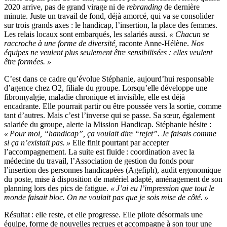
2020 arrive, pas de grand virage ni de
rebranding
de dernière
minute. Juste un travail de fond, déjà amorcé, qui va se consolider
sur trois grands axes : le handicap, l’insertion, la place des femmes.
Les relais locaux sont embarqués, les salariés aussi.
« Chacun se
raccroche à une forme de diversité,
raconte Anne-Hélène.
Nos
équipes ne veulent plus seulement être sensibilisées : elles veulent
être formées. »
C’est dans ce cadre qu’évolue Stéphanie, aujourd’hui responsable
d’agence chez O
2
, filiale du groupe. Lorsqu’elle développe une
fibromyalgie, maladie chronique et invisible, elle est déjà
encadrante. Elle pourrait partir ou être poussée vers la sortie, comme
tant d’autres. Mais c’est l’inverse qui se passe. Sa sœur, également
salariée du groupe, alerte la Mission Handicap. Stéphanie hésite :
« Pour moi, “handicap”, ça voulait dire “rejet”. Je faisais comme
si ça n’existait pas. »
Elle finit pourtant par accepter
l’accompagnement. La suite est fluide : coordination avec la
médecine du travail, l’
Association de gestion du fonds pour
l’insertion des personnes handicapées (
Agefiph
)
, audit ergonomique
du poste, mise à disposition de matériel adapté, aménagement de son
planning lors des pics de fatigue.
« J’ai eu l’impression que tout le
monde faisait bloc. On ne voulait pas que je sois mise de côté. »
Résultat : elle reste, et elle progresse. Elle pilote désormais une
équipe, forme de nouvelles recrues et accompagne à son tour une