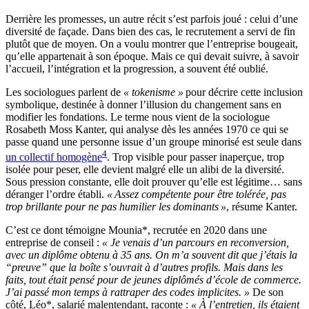
Derrière les promesses, un autre récit s’est parfois joué : celui d’une
diversité de façade. Dans bien des cas, le recrutement a servi de fin
plutôt que de moyen. On a voulu montrer que l’entreprise bougeait,
qu’elle appartenait à son époque. Mais ce qui devait suivre, à savoir
l’accueil, l’intégration et la progression, a souvent été oublié.
Les sociologues parlent de
« tokenisme »
pour décrire cette inclusion
symbolique, destinée à donner l’illusion du changement sans en
modifier les fondations. Le terme nous vient de la sociologue
Rosabeth Moss Kanter, qui analyse dès les années 1970 ce qui se
passe quand une personne issue d’un groupe minorisé est seule dans
4
un collectif homogène
. Trop visible pour passer inaperçue, trop
isolée pour peser, elle devient malgré elle un alibi de la diversité.
Sous pression constante, elle doit prouver qu’elle est légitime… sans
déranger l’ordre établi.
« Assez compétente pour être tolérée, pas
trop brillante pour ne pas humilier les dominants »
, résume Kanter.
C’est ce dont témoigne Mounia*, recrutée en 2020 dans une
entreprise de conseil :
« Je venais d’un parcours en reconversion,
avec un diplôme obtenu à 35 ans. On m’a souvent dit que j’étais la
“preuve” que la boîte s’ouvrait à d’autres profils. Mais dans les
faits, tout était pensé pour de jeunes diplômés d’école de commerce.
J’ai passé mon temps à rattraper des codes implicites. »
De son
côté, Léo*, salarié malentendant, raconte :
« À l’entretien, ils étaient