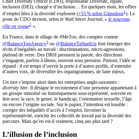
Chief Diversity Officer (CDO), responsable Diversité, équité,
inclusion (DEI), chargé·e d’inclusion… En quelques mois, les offres
1
d’emploi liées à la diversité explosent (
+55 % selon Glassdoor
). Le
poste de CDO devient, selon le
Wall Street Journal
,
«
le nouveau
2
rôle en vogue
»
.
En France, dans le sillage de #MeToo, des comptes comme
3
@BalanceTonAgency
ou
@BalanceTaStartUp
font émerger des
récits d’inégalités au travail : discriminations, micro‑agressions,
plafond de verre. Des DRH prennent la parole, des directions
s’engagent, parfois à tâtons, souvent sous pression. Partout, l’idée se
répand : il est temps d’ouvrir la porte à d’autres profils, d’entendre
d’autres voix, de diversifier les organigrammes, de faire mieux.
Un mot s’impose alors dans les entreprises anglo-saxonnes :
diversity hire
. Il désigne le recrutement d’une personne appartenant à
un groupe minorisé ou historiquement sous-représenté, souvent en
lien avec la race, le genre, le handicap, l’orientation sexuelle, l’âge
ou encore l’origine sociale. Sur le papier, l’intention est louable :
corriger des inégalités d’accès à l’emploi, favoriser la
représentativité, enrichir les collectifs de travail par la diversité des
parcours. Mais qu’en est-il vraiment, cinq ans plus tard ?
L’illusion de l’inclusion