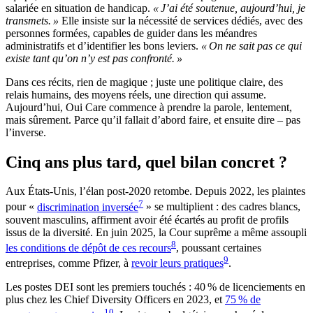
salariée en situation de handicap.
« J’ai été soutenue, aujourd’hui, je
transmets. »
Elle insiste sur la nécessité de services dédiés, avec des
personnes formées, capables de guider dans les méandres
administratifs et d’identifier les bons leviers.
« On ne sait pas ce qui
existe tant qu’on n’y est pas confronté. »
Dans ces récits, rien de magique ; juste une politique claire, des
relais humains, des moyens réels, une direction qui assume.
Aujourd’hui, Oui Care commence à prendre la parole, lentement,
mais sûrement. Parce qu’il fallait d’abord faire, et ensuite dire – pas
l’inverse.
Cinq ans plus tard, quel bilan concret ?
Aux États-Unis, l’élan post-2020 retombe. Depuis 2022, les plaintes
7
pour «
discrimination inversée
» se multiplient
: des cadres blancs,
souvent masculins, affirment avoir été écartés au profit de profils
issus de la diversité. En juin 2025, la Cour suprême a même assoupli
8
les conditions de dépôt de ces recours
, poussant certaines
9
entreprises, comme Pfizer, à
revoir leurs pratiques
.
Les postes DEI sont les premiers touchés : 40 % de licenciements en
plus chez les Chief Diversity Officers en 2023, et
75 % de
10