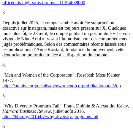
officers-is-high-so-is-turnover-11594638000
3.
Depuis juillet 2025, le compte semble avoir été supprimé ou
désactivé sur Instagram, mais est toujours présent sur X. Quelques
mois plus tôt, le 28 avril, le compte publiait un post intitulé « Le vrai
visage de Nino Arial », visant l’humoriste pour des comportements
jugés problématiques. Selon des commentaires récents laissés sous
les publications d’Anne Boistard, fondatrice du mouvement, cette
dénonciation pourrait être liée à la disparition du compte.
4.
“Men and Women of the Corporation”, Rosabeth Moss Kanter,
1977.
https://archive.org/details/menwomenofcorpor00kant/mode/2up
5.
“Why Diversity Programs Fail”, Frank Dobbin & Alexandra Kalev,
Harvard Business Review
, juillet-août 2016.
https://hbr.org/2016/07/why-diversity-programs-fail
6.