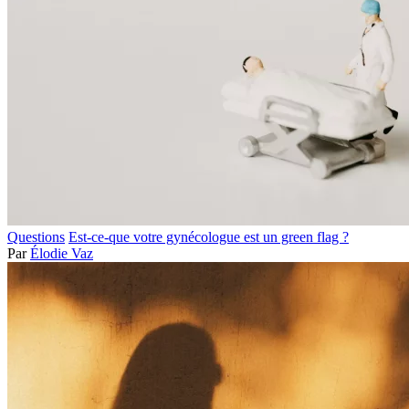
Questions
Est-ce-que votre gynécologue est un green flag ?
Par
Élodie Vaz