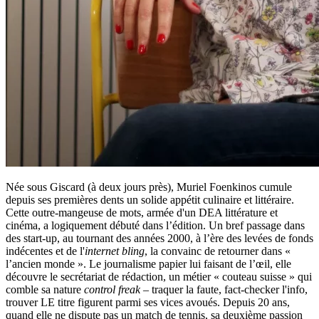
Née sous Giscard (à deux jours près), Muriel Foenkinos cumule
depuis ses premières dents un solide appétit culinaire et littéraire.
Cette outre-mangeuse de mots, armée d'un DEA littérature et
cinéma, a logiquement débuté dans l’édition. Un bref passage dans
des start-up, au tournant des années 2000, à l’ère des levées de fonds
indécentes et de l'
internet bling
, la convainc de retourner dans «
l’ancien monde ». Le journalisme papier lui faisant de l’œil, elle
découvre le secrétariat de rédaction, un métier « couteau suisse » qui
comble sa nature
control freak
– traquer la faute, fact-checker l'info,
trouver LE titre figurent parmi ses vices avoués. Depuis 20 ans,
quand elle ne dispute pas un match de tennis, sa deuxième passion